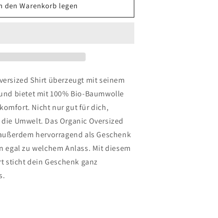
ür
n den Warenkorb legen
Oversize
Techno
Shirt
versized Shirt überzeugt mit seinem
 und bietet mit 100% Bio-Baumwolle
omfort. Nicht nur gut für dich,
 die Umwelt. Das Organic Oversized
h außerdem hervorragend als Geschenk
en egal zu welchem Anlass. Mit diesem
rt sticht dein Geschenk ganz
s.