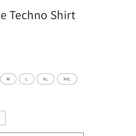
ze Techno Shirt
M
L
XL
XXL
Erhöhe
die
Menge