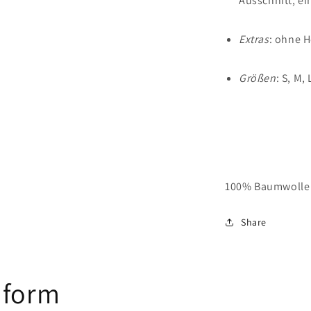
Ausschnitt, ei
Extras
: ohne H
Größen
: S, M,
100% Baumwolle
Share
 form