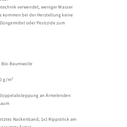
ntechnik verwendet, weniger Wasser
s kommen bei der Herstellung keine
Düngemittel oder Pestizide zum
% Bio-Baumwolle
80 g/m²
 doppelabsteppung an Ärmelenden
Saum
etztes Nackenband, 1x1 Rippstrick am