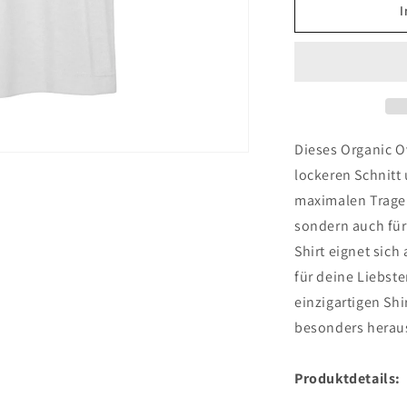
für
f
I
Oversize
Techno
Shirt
Dieses Organic O
lockeren Schnitt
maximalen Tragek
sondern auch für
Shirt eignet sic
für deine Liebst
einzigartigen Shi
besonders herau
Produktdetails: