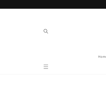
Direkt
zum
Inhalt
Hom