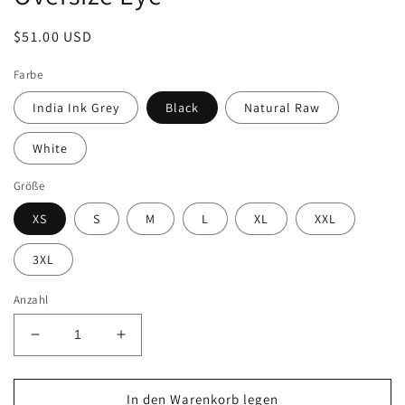
Normaler
$51.00 USD
Preis
Farbe
India Ink Grey
Black
Natural Raw
White
Größe
XS
S
M
L
XL
XXL
3XL
Anzahl
Verringere
Erhöhe
die
die
Menge
Menge
für
für
In den Warenkorb legen