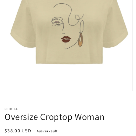
Medien
1
in
Modal
SHIRTEE
öffnen
Oversize Croptop Woman
Normaler
$38.00 USD
Ausverkauft