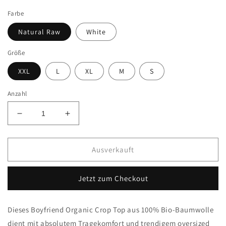
Preis
Farbe
Natural Raw
White
Größe
XXL
L
XL
M
S
Anzahl
Verringere
Erhöhe
die
die
Menge
Menge
für
für
Ausverkauft
Oversize
Oversize
Croptop
Croptop
Jetzt zum Checkout
Woman
Woman
Dieses Boyfriend Organic Crop Top aus 100% Bio-Baumwolle
dient mit absolutem Tragekomfort und trendigem oversized