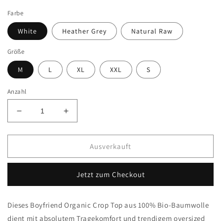
Preis
Farbe
White
Heather Grey
Natural Raw
Größe
M
L
XL
XXL
S
Anzahl
Verringere
Erhöhe
die
die
Menge
Menge
für
für
Ausverkauft
Oversize
Oversize
CropTop
CropTop
Jetzt zum Checkout
Travel
Travel
Dieses Boyfriend Organic Crop Top aus 100% Bio-Baumwolle
dient mit absolutem Tragekomfort und trendigem oversized