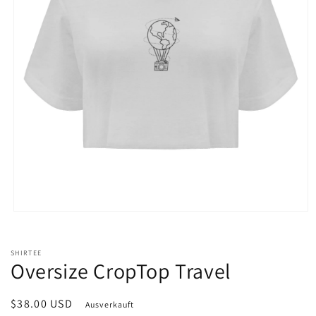
Medien
1
in
Modal
SHIRTEE
öffnen
Oversize CropTop Travel
Normaler
$38.00 USD
Ausverkauft