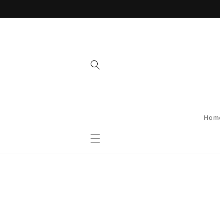
Direkt
zum
Inhalt
Hom