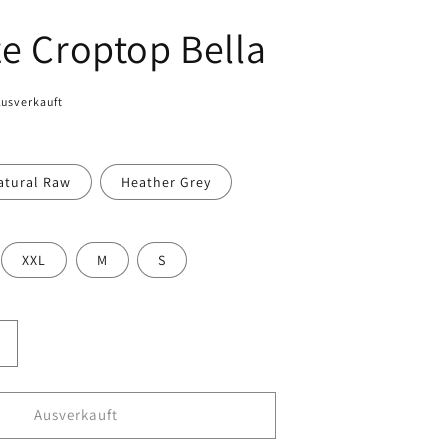
ze Croptop Bella
Ausverkauft
atural Raw
Heather Grey
XXL
M
S
Erhöhe
die
Menge
ür
Ausverkauft
Oversize