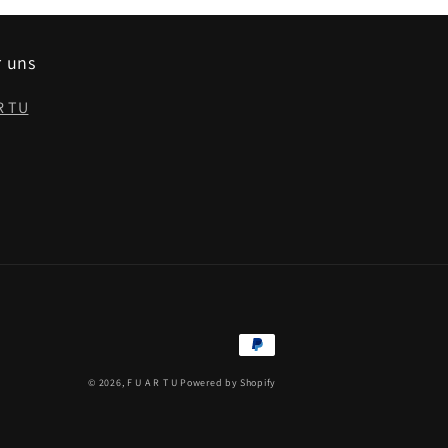
 uns
R TU
Zahlungsmethoden
© 2026,
F U A R T U
Powered by Shopify