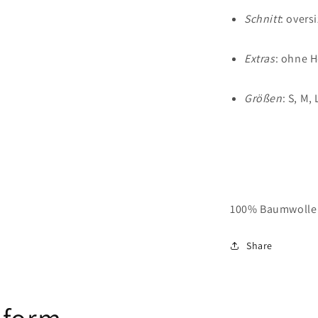
Schnitt
: overs
Extras
: ohne H
Größen
: S, M,
100% Baumwolle
Share
 form