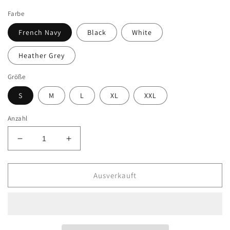
Preis
Farbe
French Navy
Black
White
Heather Grey
Größe
S
M
L
XL
XXL
Anzahl
Verringere
Erhöhe
die
die
Menge
Menge
für
für
Ausverkauft
Oversize
Oversize
Crop
Crop
Woman
Woman