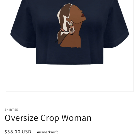
Medien
1
in
Modal
SHIRTEE
öffnen
Oversize Crop Woman
Normaler
$38.00 USD
Ausverkauft