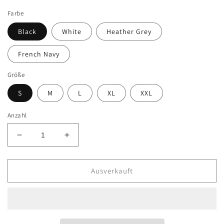
Preis
Farbe
Black
White
Heather Grey
French Navy
Größe
S
M
L
XL
XXL
Anzahl
Verringere
Erhöhe
die
die
Menge
Menge
für
für
Ausverkauft
Oversize
Oversize
Crop
Crop
Tiger
Tiger