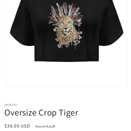
Medien
1
in
Modal
SHIRTEE
öffnen
Oversize Crop Tiger
Normaler
$38.00 USD
Ausverkauft