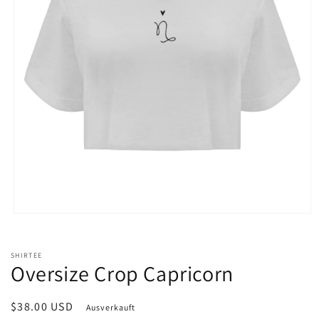
Medien
1
in
Modal
SHIRTEE
öffnen
Oversize Crop Capricorn
Normaler
$38.00 USD
Ausverkauft