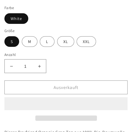
Preis
Farbe
White
Größe
S
M
L
XL
XXL
Anzahl
Verringere
Erhöhe
die
die
Menge
Menge
für
für
Ausverkauft
Oversize
Oversize
Crop
Crop
Capricorn
Capricorn