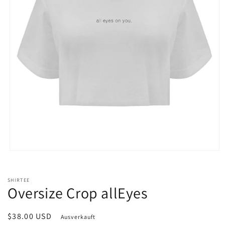
Medien
1
in
Modal
SHIRTEE
öffnen
Oversize Crop allEyes
Normaler
$38.00 USD
Ausverkauft