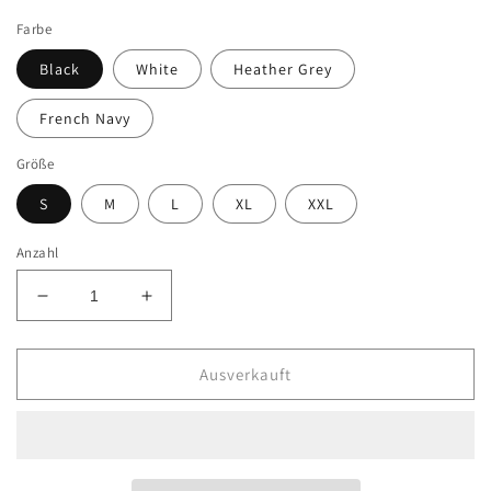
Preis
Farbe
Black
White
Heather Grey
French Navy
Größe
S
M
L
XL
XXL
Anzahl
Verringere
Erhöhe
die
die
Menge
Menge
für
für
Ausverkauft
Crop
Crop
Top
Top
Taurus
Taurus