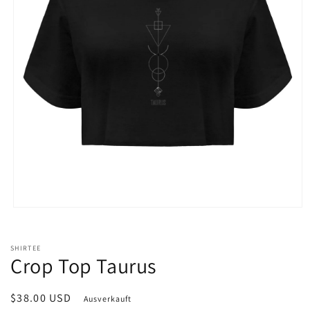
Medien
1
in
Modal
SHIRTEE
öffnen
Crop Top Taurus
Normaler
$38.00 USD
Ausverkauft