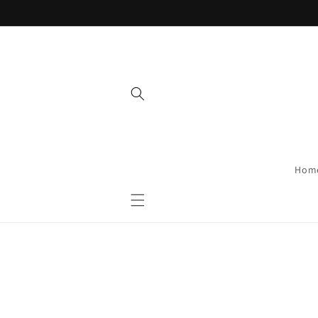
Direkt
zum
Inhalt
Hom