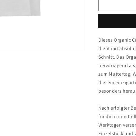
für
f
Crop
Logo
Dieses Organic 
dient mit absol
Schnitt. Das Org
hervorragend als
zum Muttertag, W
diesem einzigart
besonders herau
Nach erfolgter Be
für dich unmitte
Werktagen versen
Einzelstück und 