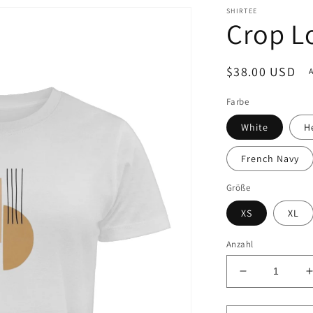
SHIRTEE
Crop L
Normaler
$38.00 USD
Preis
Farbe
White
H
French Navy
Größe
XS
XL
Anzahl
Verringere
die
Menge