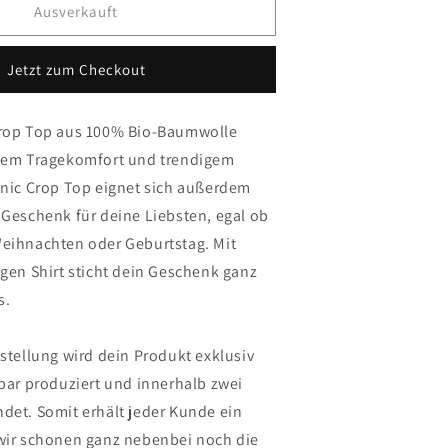
ür
Ausverkauft
Crop
Logo
Jetzt zum Checkout
Crop Top aus 100% Bio-Baumwolle
utem Tragekomfort und trendigem
anic Crop Top eignet sich außerdem
 Geschenk für deine Liebsten, egal ob
eihnachten oder Geburtstag. Mit
igen Shirt sticht dein Geschenk ganz
s.
stellung wird dein Produkt exklusiv
lbar produziert und innerhalb zwei
det. Somit erhält jeder Kunde ein
wir schonen ganz nebenbei noch die